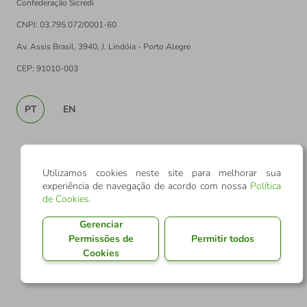
Confederação Sicredi
CNPJ: 03.795.072/0001-60
Av. Assis Brasil, 3940, J. Lindóia - Porto Alegre
CEP: 91010-003
PT
EN
Utilizamos cookies neste site para melhorar sua
experiência de navegação de acordo com nossa
Política
de Cookies
.
Gerenciar
Permissões de
Permitir todos
Cookies