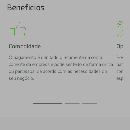
Benefícios
Comodidade
Opor
O pagamento é debitado diretamente da conta
Possib
corrente da empresa e pode ser feito de forma única
para c
ou parcelada, de acordo com as necessidades do
constr
seu negócio.
especi