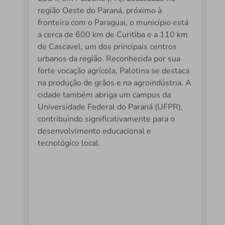
do
ecológico, o enfrentamento das mudanças climáticas e
ch
região Oeste do Paraná, próximo à
o desenvolvimento de projetos de reflorestamento,
co
fronteira com o Paraguai, o município está
Essa
recuperação de áreas degradadas e inserção em
co
a cerca de 600 km de Curitiba e a 110 km
s
mercados de carbono.
mm
de Cascavel, um dos principais centros
as
urbanos da região. Reconhecida por sua
 em
Este bosque interativo convida colaboradores, visitantes e a
forte vocação agrícola, Palotina se destaca
ado,
comunidade a se conectarem com o meio ambiente de
na produção de grãos e na agroindústria. A
forma ativa e consciente. Ao explorar cada árvore
cidade também abriga um campus da
is
identificada, você descobre não apenas as espécies que
Universidade Federal do Paraná (UFPR),
compõem este ecossistema, mas também amplia sua
contribuindo significativamente para o
compreensão sobre o planeta e sobre o impacto positivo que
desenvolvimento educacional e
podemos gerar juntos por meio do conhecimento e da
tecnológico local.
lea
preservação.
 o
 de
 e