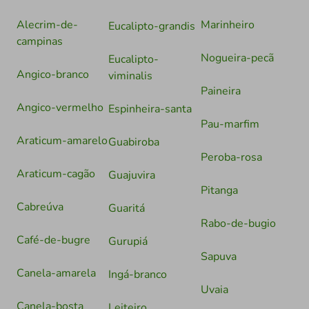
Alecrim-de-
Marinheiro
Eucalipto-grandis
campinas
Nogueira-pecã
Eucalipto-
Angico-branco
viminalis
Paineira
Angico-vermelho
Espinheira-santa
Pau-marfim
Araticum-amarelo
Guabiroba
Peroba-rosa
Araticum-cagão
Guajuvira
Pitanga
Cabreúva
Guaritá
Rabo-de-bugio
Café-de-bugre
Gurupiá
Sapuva
Canela-amarela
Ingá-branco
Uvaia
Canela-bosta
Leiteiro