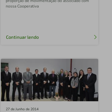
proporção de movimentação do associado com
nossa Cooperativa
Sicredi FETCOOP
Sicredi Ouro Verde
Sicredi Panambi
Sicredi Nova Londrina
Continuar lendo
Sicredi Vale do Taquari
Sicredi Alto Nordeste
Sicredi Federal
Sicredi Campo Grande
Sicredi Celeiro Centro Oeste
Sicredi Altos da Serra
Sicredi Cone Leste
27 de Junho de 2014