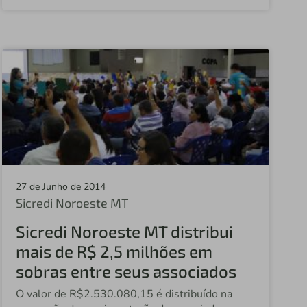
Sicredi Federal
Sicredi Alta Paulista
Sicredi Noroeste
Central Sicredi SP
Sicredi Jurídica
Sicredi Oeste SP
Sicredi Costa Oeste
27 de Junho de 2014
Sicredi Santo Augusto
Sicredi Noroeste MT
Sicredi Aranxigu MT
Sicredi Noroeste MT distribui
Sicredi Alta Noroeste SP
mais de R$ 2,5 milhões em
sobras entre seus associados
Sicredi Jundiaí Sudeste
O valor de R$2.530.080,15 é distribuído na
Sicredi Grande São Paulo