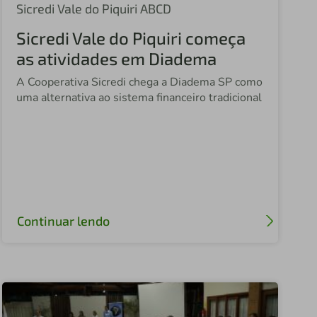
Sicredi São Cristóvão
Sicredi Vale do Piquiri ABCD
Sicredi Vale do Piquiri começa
Sicredi Nossa Terra
as atividades em Diadema
Sicredi Nova Alta Paulista SP
A Cooperativa Sicredi chega a Diadema SP como
Sicredi Altos da Serra
uma alternativa ao sistema financeiro tradicional
Sicredi São Carlos
Sicredi Itaqui
Sicredi Sudoeste
Central Sicredi MT
Continuar lendo
Central Sicredi Centro Norte
Sicredi Fronteira PR/SC
Sicredi Sudoeste MT
Central Sicredi SP