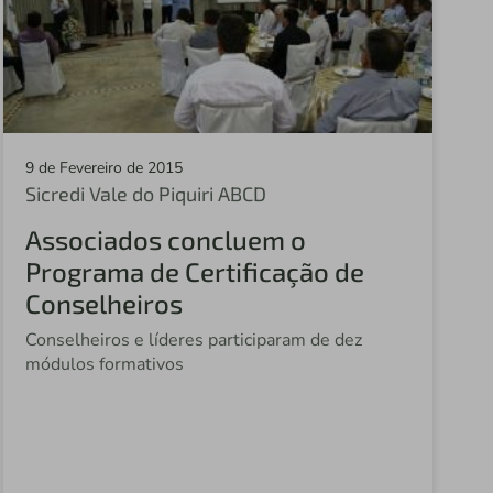
Sicredi Norte MT
Sicredi Alto Nordeste RS
Sicredi Noroeste SP
Sicredi Univales
9 de Fevereiro de 2015
Sicredi Vale do Piquiri ABCD
Sicredi Centro Norte MT
Associados concluem o
Sicredi Terceiro Planalto PR
Programa de Certificação de
Sicredi Alto Xingu MT
Conselheiros
Sicredi Costa Oeste PR
Conselheiros e líderes participaram de dez
módulos formativos
Sicredi Celeiro Centro Oeste MS
Sicredi Celeiro RS/SC
Sicredi Estação RS