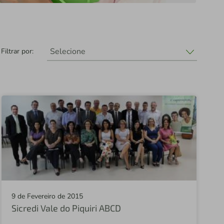
Selecione
Filtrar por:
Selecione
Sicredi União
Fundação Sicredi
Sicredi
Sicredi Altos da Serra RS/SC
Central Sicredi PR
Sicredi Fronteira
9 de Fevereiro de 2015
Sicredi Vale do Piquiri ABCD
Sicredi Campos Gerais