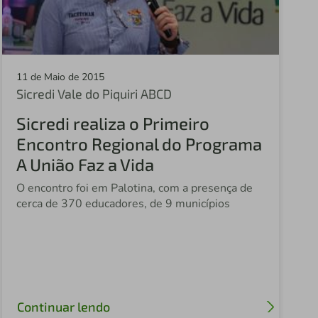
Sicredi Augusto Pestana
Sicredi Ajuricaba
Sicredi Alta Noroeste
11 de Maio de 2015
Sicredi Vale do Piquiri ABCD
Sicredi Holambra
Sicredi realiza o Primeiro
Sicredi Serrana
Encontro Regional do Programa
Sicredi Nova Alta Paulista
A União Faz a Vida
Sicredi Paranapanema
O encontro foi em Palotina, com a presença de
cerca de 370 educadores, de 9 municípios
Sicredi Araraquara
Autor: Sicredi Celeiro
Sicredi Integradas Leste Paulista
Sicredi Fronteira Sul
Continuar lendo