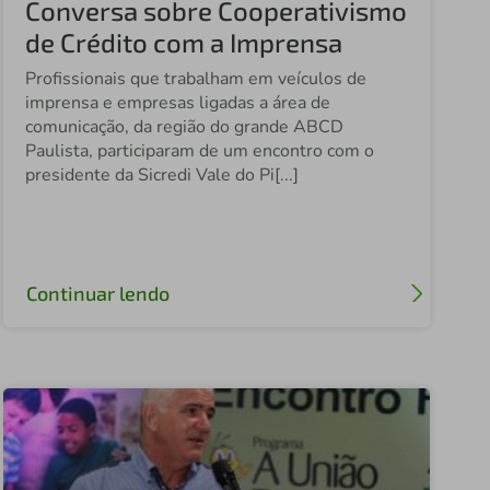
Conversa sobre Cooperativismo
Fundação Sicredi
de Crédito com a Imprensa
Sicredi Celeiro
Profissionais que trabalham em veículos de
Sicredi Celeiro do MT
imprensa e empresas ligadas a área de
comunicação, da região do grande ABCD
Sicredi Vale do Piquiri
Paulista, participaram de um encontro com o
presidente da Sicredi Vale do Pi[...]
Sicredi São Cristóvão PR
Sicredi Agro Paraná
Sicredi Vale do Ivaí
Continuar lendo
Sicredi Planalto Médio
Sicredi Estação
Central Sicredi PR
Sicredi Vale do Rio Pardo
Sicredi Saúde Centro Paulista