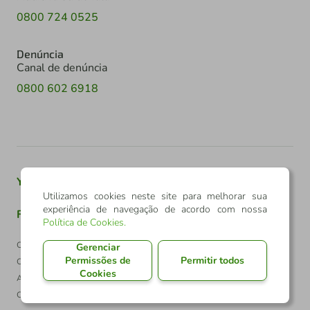
0800 724 0525
Denúncia
Canal de denúncia
0800 602 6918
Youtube
Twitter
Linkedin
Instagram
Utilizamos cookies neste site para melhorar sua
experiência de navegação de acordo com nossa
Facebook
TikTok
Política de Cookies
.
Confederação Sicredi
Gerenciar
Permissões de
Permitir todos
CNPJ: 03.795.072/0001-60
Cookies
Av. Assis Brasil, 3940, J. Lindóia - Porto Alegre
CEP: 91010-003