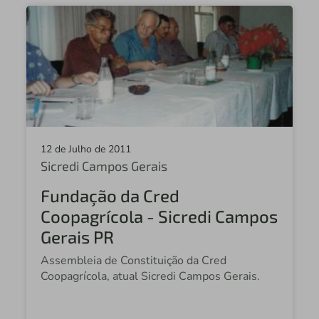
Sicredi Vale do São Lourenço MT
Sicredi Vale do Cerrado MT
Sicredi Vale GO
Sicredi Fronteira Sul RS
Sicredi Centro Norte
Sicredi União Cerrado
12 de Julho de 2011
Sicredi Campos Gerais
Sicredi Campo Grande MS
Fundação da Cred
Sicredi Centro Sul PR/SC
Coopagrícola - Sicredi Campos
Sicredi Itaqui RS
Gerais PR
Sicredi Vale do Piquiri ABCD
Assembleia de Constituição da Cred
Coopagrícola, atual Sicredi Campos Gerais.
Sicredi Planalto das Águas PR/SP
Sicredi Agroempresarial PR/SP