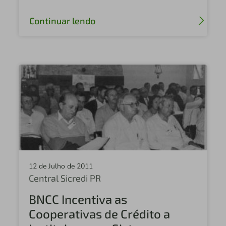
Central Sicredi MT
Continuar lendo
Central Sicredi Centro Norte
Sicredi Fronteira PR/SC
Sicredi Sudoeste MT
Central Sicredi SP
Sicredi Norte MT
Sicredi Alto Nordeste RS
Sicredi Noroeste SP
12 de Julho de 2011
Sicredi Univales
Central Sicredi PR
Sicredi Centro Norte MT
BNCC Incentiva as
Cooperativas de Crédito a
Sicredi Terceiro Planalto PR