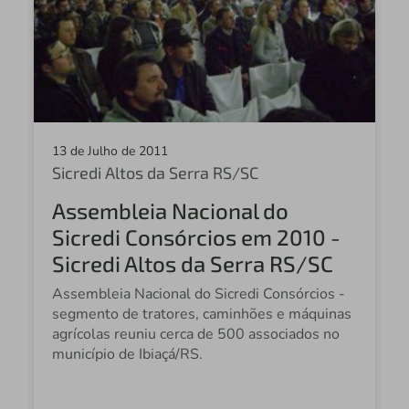
Sicredi Federal
Sicredi Campo Grande
Sicredi Celeiro Centro Oeste
Sicredi Altos da Serra
13 de Julho de 2011
Sicredi Cone Leste
Sicredi Altos da Serra RS/SC
Sicredi São Cristóvão
Assembleia Nacional do
Sicredi Nossa Terra
Sicredi Consórcios em 2010 -
Sicredi Nova Alta Paulista SP
Sicredi Altos da Serra RS/SC
Assembleia Nacional do Sicredi Consórcios -
Sicredi Altos da Serra
segmento de tratores, caminhões e máquinas
Sicredi São Carlos
agrícolas reuniu cerca de 500 associados no
município de Ibiaçá/RS.
Sicredi Itaqui
Sicredi Sudoeste