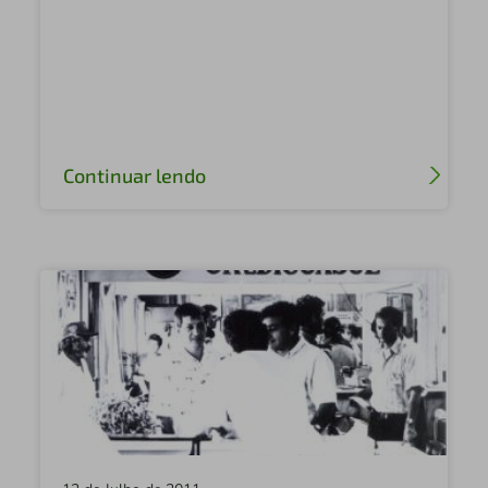
Sicredi Paranapanema
Sicredi Araraquara
Autor: Sicredi Celeiro
Sicredi Integradas Leste Paulista
Continuar lendo
Sicredi Fronteira Sul
Sicredi Federal
Sicredi Alta Paulista
Sicredi Noroeste
Central Sicredi SP
Sicredi Jurídica
Sicredi Oeste SP
Sicredi Costa Oeste