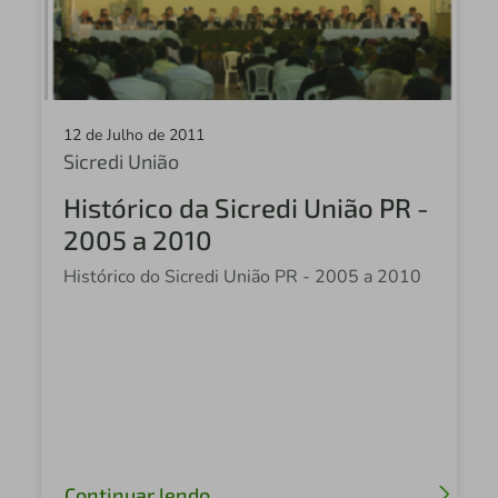
Sicredi
Sicredi Altos da Serra RS/SC
Central Sicredi PR
12 de Julho de 2011
Sicredi Fronteira
Sicredi União
Sicredi Campos Gerais
Histórico da Sicredi União PR -
Fundação Sicredi
2005 a 2010
Sicredi Celeiro
Histórico do Sicredi União PR - 2005 a 2010
Sicredi Celeiro do MT
Sicredi Vale do Piquiri
Sicredi São Cristóvão PR
Sicredi Agro Paraná
Sicredi Vale do Ivaí
Continuar lendo