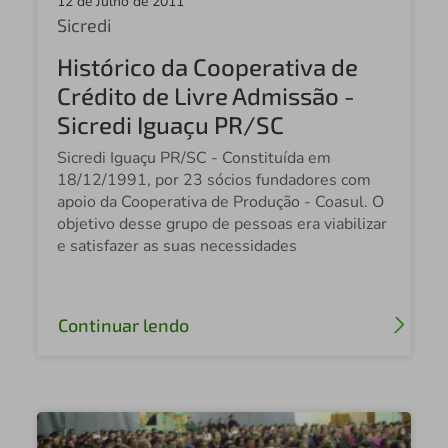
12 de Julho de 2011
Sicredi
Sicredi Santo Augusto
Histórico da Cooperativa de
Sicredi Aranxigu MT
Crédito de Livre Admissão -
Sicredi Alta Noroeste SP
Sicredi Iguaçu PR/SC
Sicredi Jundiaí Sudeste
Sicredi Iguaçu PR/SC - Constituída em
18/12/1991, por 23 sócios fundadores com
Sicredi Grande São Paulo
apoio da Cooperativa de Produção - Coasul. O
objetivo desse grupo de pessoas era viabilizar
Sicredi FETCOOP
e satisfazer as suas necessidades
Sicredi Ouro Verde
Sicredi Panambi
Continuar lendo
Sicredi Nova Londrina
Sicredi Vale do Taquari
Sicredi Alto Nordeste