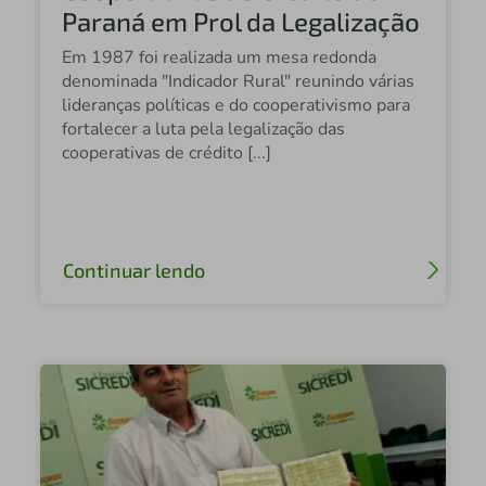
Central Sicredi Brasil Central
Paraná em Prol da Legalização
Em 1987 foi realizada um mesa redonda
Sicredi Planalto Central
denominada "Indicador Rural" reunindo várias
Sicredi Iguaçu PR/SC/SP
lideranças políticas e do cooperativismo para
fortalecer a luta pela legalização das
Sicredi Sudoeste GO
cooperativas de crédito [...]
Sicredi Iguaçu PR/SP/RJ
Rafael Sicredi Sudoeste GO
Sicredi Centro Oeste GO
Continuar lendo
Sicredi Sul SC
Sicredi Vale do São Francisco
Sicredi das Culturas / RS