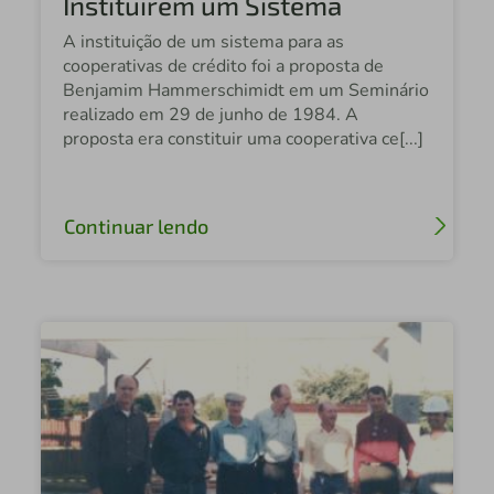
Instituirem um Sistema
Sicredi Alto Xingu MT
A instituição de um sistema para as
Sicredi Costa Oeste PR
cooperativas de crédito foi a proposta de
Benjamim Hammerschimidt em um Seminário
Sicredi Celeiro Centro Oeste MS
realizado em 29 de junho de 1984. A
proposta era constituir uma cooperativa ce[...]
Sicredi Celeiro RS/SC
Sicredi Estação RS
Continuar lendo
Sicredi Centro Sul PR/SC
Sicredi Noroeste MT
Sicredi Serrana RS
Sicredi Alto Jacuí RS
Sicredi Iguaçu PR/SC
Sicredi Cataratas do Iguaçu PR
Sicredi União MS