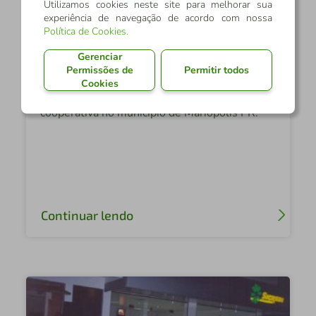
Sicredi São Cristóvão PR
Utilizamos cookies neste site para melhorar sua
experiência de navegação de acordo com nossa
Constituição da Cooperativa
Política de Cookies
.
de Crédito Rural - Sicredi São
Gerenciar
Cristóvão PR
Permissões de
Permitir todos
Cookies
Alvará de Licença para funcionamento da
cooperativa no municipio de Mariópolis PR.
Continuar lendo