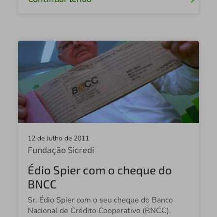
Sicredi Planalto Médio
Sicredi Estação
Central Sicredi PR
Sicredi Vale do Rio Pardo
Sicredi Saúde Centro Paulista
Sicredi Augusto Pestana
Sicredi Ajuricaba
12 de Julho de 2011
Sicredi Alta Noroeste
Fundação Sicredi
Sicredi Holambra
Édio Spier com o cheque do
BNCC
Sicredi Serrana
Sr. Édio Spier com o seu cheque do Banco
Sicredi Nova Alta Paulista
Nacional de Crédito Cooperativo (BNCC).