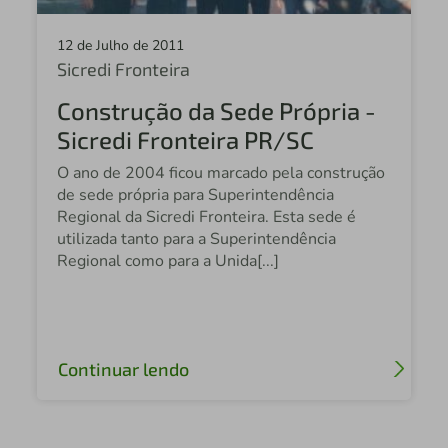
Sicredi Pantanal MS
12 de Julho de 2011
Sicredi Fronteira
Sicredi Celeiro Centro Oeste GO
Construção da Sede Própria -
Sicredi Federal MS
Sicredi Fronteira PR/SC
Sicredi Laranjeiras do Sul PR
O ano de 2004 ficou marcado pela construção
Sicredi Fronteira PR/SP
de sede própria para Superintendência
Regional da Sicredi Fronteira. Esta sede é
Sicredi Planalto Central GO
utilizada tanto para a Superintendência
Regional como para a Unida[...]
Sicredi Zona Sul RS
Sicredi Alto Jacuí RS
Sicredi Vale do Piquiri PR/SP
Continuar lendo
Sicredi Verde GO
Sicredi Univales MT