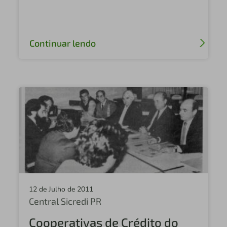
Sicredi Vale do Ivaí PR
Sicredi Alto Uruguai rs/SC
Continuar lendo
Sicredi Sul MT
Sicredi Região Centro
Sicredi Norte MT
Sicredi Alto Uruguai
Sicredi Planalto Central
Sicredi União RS
Sicredi Vale do Cerrado
12 de Julho de 2011
Sicredi Vale do Ivaí PR
Central Sicredi PR
Central Sicredi Brasil Central
Cooperativas de Crédito do