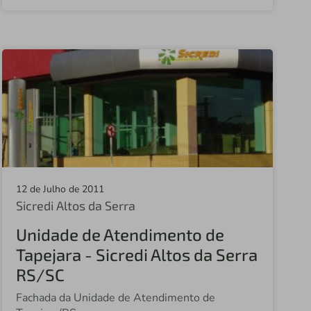
Sicredi Federal
Sicredi Alta Paulista
Sicredi Noroeste
Central Sicredi SP
Sicredi Jurídica
Sicredi Oeste SP
Sicredi Costa Oeste
12 de Julho de 2011
Sicredi Santo Augusto
Sicredi Altos da Serra
Sicredi Aranxigu MT
Unidade de Atendimento de
Sicredi Alta Noroeste SP
Tapejara - Sicredi Altos da Serra
RS/SC
Sicredi Jundiaí Sudeste
Fachada da Unidade de Atendimento de
Sicredi Grande São Paulo