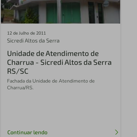
Sicredi Augusto Pestana
Sicredi Ajuricaba
Sicredi Alta Noroeste
12 de Julho de 2011
Sicredi Altos da Serra
Sicredi Holambra
Unidade de Atendimento de
Sicredi Serrana
Charrua - Sicredi Altos da Serra
Sicredi Nova Alta Paulista
RS/SC
Sicredi Paranapanema
Fachada da Unidade de Atendimento de
Charrua/RS.
Sicredi Araraquara
Autor: Sicredi Celeiro
Sicredi Integradas Leste Paulista
Sicredi Fronteira Sul
Continuar lendo