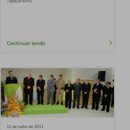
Tapejara/RS.
Sicredi FETCOOP
Sicredi Ouro Verde
Sicredi Panambi
Sicredi Nova Londrina
Continuar lendo
Sicredi Vale do Taquari
Sicredi Alto Nordeste
Sicredi Federal
Sicredi Campo Grande
Sicredi Celeiro Centro Oeste
Sicredi Altos da Serra
Sicredi Cone Leste
12 de Julho de 2011