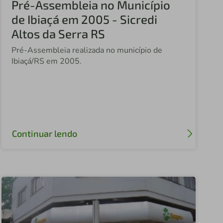
Pré-Assembleia no Município
Fundação Sicredi
de Ibiaçá em 2005 - Sicredi
Sicredi Celeiro
Altos da Serra RS
Sicredi Celeiro do MT
Pré-Assembleia realizada no município de
Ibiaçá/RS em 2005.
Sicredi Vale do Piquiri
Sicredi São Cristóvão PR
Sicredi Agro Paraná
Sicredi Vale do Ivaí
Continuar lendo
Sicredi Planalto Médio
Sicredi Estação
Central Sicredi PR
Sicredi Vale do Rio Pardo
Sicredi Saúde Centro Paulista