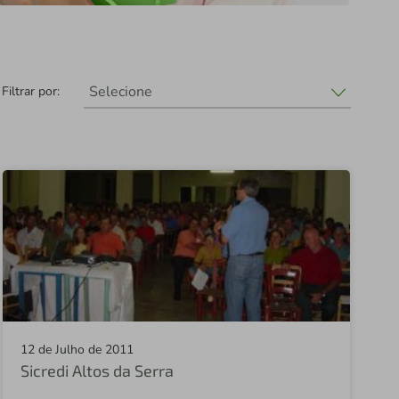
Selecione
Filtrar por:
Selecione
Sicredi União
Fundação Sicredi
Sicredi
Sicredi Altos da Serra RS/SC
Central Sicredi PR
Sicredi Fronteira
12 de Julho de 2011
Sicredi Altos da Serra
Sicredi Campos Gerais