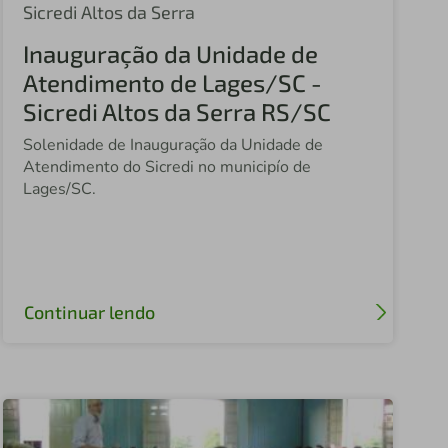
Sicredi São Cristóvão
Sicredi Altos da Serra
Inauguração da Unidade de
Sicredi Nossa Terra
Atendimento de Lages/SC -
Sicredi Nova Alta Paulista SP
Sicredi Altos da Serra RS/SC
Sicredi Altos da Serra
Solenidade de Inauguração da Unidade de
Atendimento do Sicredi no municipío de
Sicredi São Carlos
Lages/SC.
Sicredi Itaqui
Sicredi Sudoeste
Central Sicredi MT
Continuar lendo
Central Sicredi Centro Norte
Sicredi Fronteira PR/SC
Sicredi Sudoeste MT
Central Sicredi SP