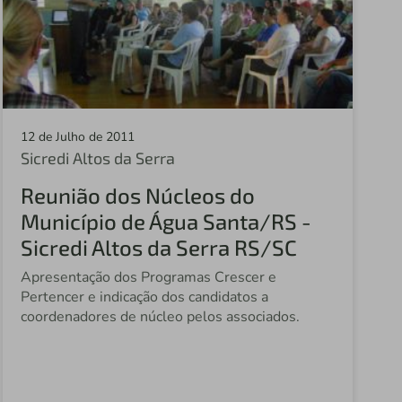
Sicredi Norte MT
Sicredi Alto Nordeste RS
Sicredi Noroeste SP
Sicredi Univales
12 de Julho de 2011
Sicredi Altos da Serra
Sicredi Centro Norte MT
Reunião dos Núcleos do
Sicredi Terceiro Planalto PR
Município de Água Santa/RS -
Sicredi Alto Xingu MT
Sicredi Altos da Serra RS/SC
Sicredi Costa Oeste PR
Apresentação dos Programas Crescer e
Pertencer e indicação dos candidatos a
Sicredi Celeiro Centro Oeste MS
coordenadores de núcleo pelos associados.
Sicredi Celeiro RS/SC
Sicredi Estação RS