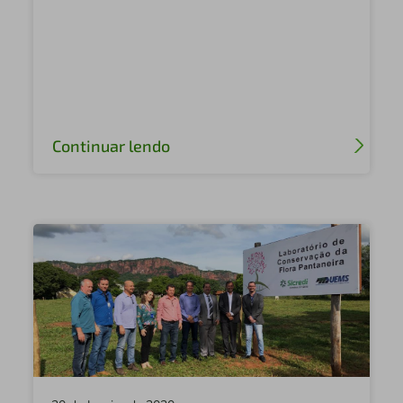
Sicredi Pantanal MS
Sicredi Celeiro Centro Oeste GO
Sicredi Federal MS
Sicredi Laranjeiras do Sul PR
Continuar lendo
Sicredi Fronteira PR/SP
Sicredi Planalto Central GO
Sicredi Zona Sul RS
Sicredi Alto Jacuí RS
Sicredi Vale do Piquiri PR/SP
Sicredi Verde GO
Sicredi Univales MT