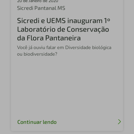
20 de Janeiro de 2020
Sicredi Vale do São Lourenço MT
Sicredi Pantanal MS
Sicredi Vale do Cerrado MT
Sicredi e UEMS inauguram 1º
Sicredi Vale GO
Laboratório de Conservação
da Flora Pantaneira
Sicredi Fronteira Sul RS
Você já ouviu falar em Diversidade biológica
Sicredi Centro Norte
ou biodiversidade?
Sicredi União Cerrado
Sicredi Campo Grande MS
Sicredi Centro Sul PR/SC
Sicredi Itaqui RS
Sicredi Vale do Piquiri ABCD
Sicredi Planalto das Águas PR/SP
Continuar lendo
Sicredi Agroempresarial PR/SP