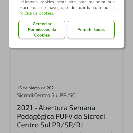
Continuar lendo
Utilizamos cookies neste site para melhorar sua
experiência de navegação de acordo com nossa
Política de Cookies
.
Gerenciar
Permissões de
Permitir todos
Cookies
15 de Março de 2021
Sicredi Centro Sul PR/SC
2021 - Abertura Semana
Pedagógica PUFV da Sicredi
Centro Sul PR/SP/RJ