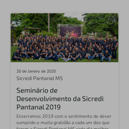
Sicredi Vale do Ivaí PR
Sicredi Alto Uruguai rs/SC
Sicredi Sul MT
Sicredi Região Centro
Sicredi Norte MT
Sicredi Alto Uruguai
20 de Janeiro de 2020
Sicredi Planalto Central
Sicredi Pantanal MS
Sicredi União RS
Seminário de
Desenvolvimento da Sicredi
Sicredi Vale do Cerrado
Pantanal 2019
Sicredi Vale do Ivaí PR
Encerramos 2019 com o sentimento de dever
Central Sicredi Brasil Central
cumprido e muita gratidão a cada um dos que
fazem a Sicredi Pantanal MS cada dia melhor.