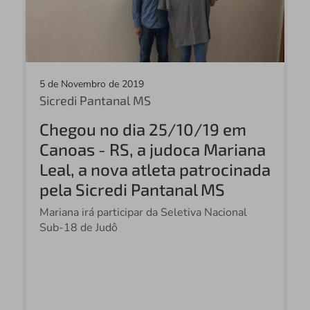
Sicredi
Sicredi Altos da Serra RS/SC
Central Sicredi PR
5 de Novembro de 2019
Sicredi Fronteira
Sicredi Pantanal MS
Sicredi Campos Gerais
Chegou no dia 25/10/19 em
Fundação Sicredi
Canoas - RS, a judoca Mariana
Leal, a nova atleta patrocinada
Sicredi Celeiro
pela Sicredi Pantanal MS
Sicredi Celeiro do MT
Mariana irá participar da Seletiva Nacional
Sicredi Vale do Piquiri
Sub-18 de Judô
Sicredi São Cristóvão PR
Sicredi Agro Paraná
Sicredi Vale do Ivaí