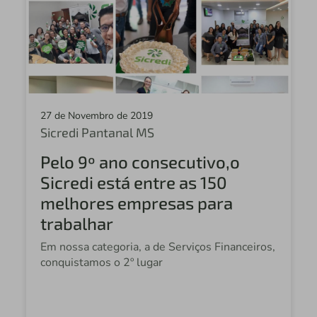
Sicredi Santo Augusto
Sicredi Aranxigu MT
Sicredi Alta Noroeste SP
Sicredi Jundiaí Sudeste
27 de Novembro de 2019
Sicredi Grande São Paulo
Sicredi Pantanal MS
Pelo 9º ano consecutivo,o
Sicredi FETCOOP
Sicredi está entre as 150
Sicredi Ouro Verde
melhores empresas para
Sicredi Panambi
trabalhar
Sicredi Nova Londrina
Em nossa categoria, a de Serviços Financeiros,
conquistamos o 2º lugar
Sicredi Vale do Taquari
Sicredi Alto Nordeste