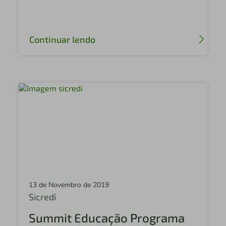
Sicredi Planalto Médio
Sicredi Estação
Continuar lendo
Central Sicredi PR
Sicredi Vale do Rio Pardo
Sicredi Saúde Centro Paulista
Sicredi Augusto Pestana
Sicredi Ajuricaba
Sicredi Alta Noroeste
Sicredi Holambra
13 de Novembro de 2019
Sicredi Serrana
Sicredi
Sicredi Nova Alta Paulista
Summit Educação Programa