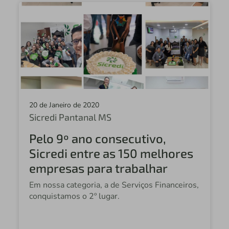
Sicredi Alto Xingu MT
Sicredi Costa Oeste PR
Sicredi Celeiro Centro Oeste MS
Sicredi Celeiro RS/SC
Sicredi Estação RS
20 de Janeiro de 2020
Sicredi Centro Sul PR/SC
Sicredi Pantanal MS
Sicredi Noroeste MT
Pelo 9º ano consecutivo,
Sicredi Serrana RS
Sicredi entre as 150 melhores
Sicredi Alto Jacuí RS
empresas para trabalhar
Em nossa categoria, a de Serviços Financeiros,
Sicredi Iguaçu PR/SC
conquistamos o 2º lugar.
Sicredi Cataratas do Iguaçu PR
Sicredi União MS