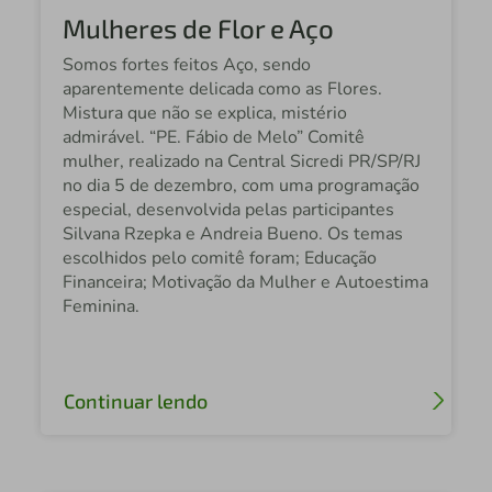
Mulheres de Flor e Aço
Central Sicredi MT
Somos fortes feitos Aço, sendo
Central Sicredi Centro Norte
aparentemente delicada como as Flores.
Mistura que não se explica, mistério
Sicredi Fronteira PR/SC
admirável. “PE. Fábio de Melo” Comitê
mulher, realizado na Central Sicredi PR/SP/RJ
Sicredi Sudoeste MT
no dia 5 de dezembro, com uma programação
Central Sicredi SP
especial, desenvolvida pelas participantes
Silvana Rzepka e Andreia Bueno. Os temas
Sicredi Norte MT
escolhidos pelo comitê foram; Educação
Financeira; Motivação da Mulher e Autoestima
Sicredi Alto Nordeste RS
Feminina.
Sicredi Noroeste SP
Sicredi Univales
Continuar lendo
Sicredi Centro Norte MT
Sicredi Terceiro Planalto PR