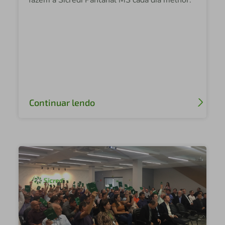
Central Sicredi Brasil Central
Sicredi Planalto Central
Sicredi Iguaçu PR/SC/SP
Sicredi Sudoeste GO
Sicredi Iguaçu PR/SP/RJ
Continuar lendo
Rafael Sicredi Sudoeste GO
Sicredi Centro Oeste GO
Sicredi Sul SC
Sicredi Vale do São Francisco
Sicredi das Culturas / RS