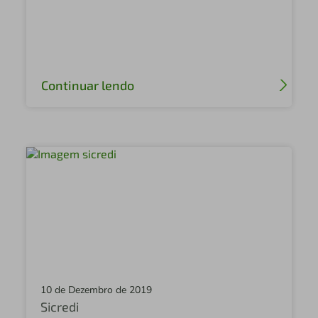
Sicredi Federal
Sicredi Campo Grande
Sicredi Celeiro Centro Oeste
Continuar lendo
Sicredi Altos da Serra
Sicredi Cone Leste
Sicredi São Cristóvão
Sicredi Nossa Terra
Sicredi Nova Alta Paulista SP
Sicredi Altos da Serra
Sicredi São Carlos
Sicredi Itaqui
10 de Dezembro de 2019
Sicredi
Sicredi Sudoeste