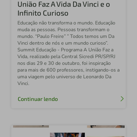
União Faz A Vida Da Vinci e o
Sicredi Paranapanema
Infinito Curioso
Sicredi Araraquara
Educação não transforma o mundo. Educação
Autor: Sicredi Celeiro
muda as pessoas. Pessoas transformam o
mundo. “Paulo Freire” ” Todos temos um Da
Sicredi Integradas Leste Paulista
Vinci dentro de nós e um mundo curioso”.
Summit Educação - Programa A União Faz a
Sicredi Fronteira Sul
Vida, realizado pela Central Sicredi PR/SP/RJ
Sicredi Federal
nos dias 29 e 30 de outubro, foi inspiração
para mais de 600 professores, instigando-os a
Sicredi Alta Paulista
uma viagem pelo universo de Leonardo Da
Vinci.
Sicredi Noroeste
Central Sicredi SP
Continuar lendo
Sicredi Jurídica
Sicredi Oeste SP
Sicredi Costa Oeste