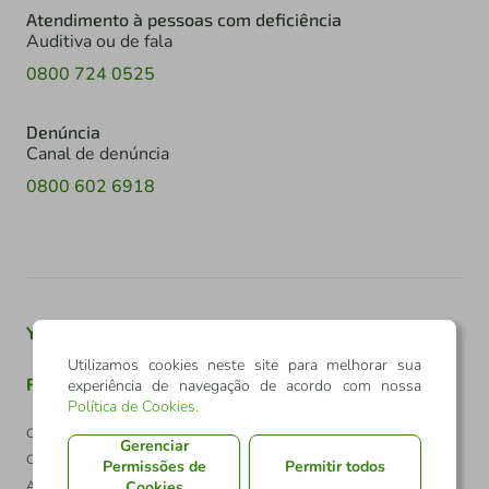
Atendimento à pessoas com deficiência
Auditiva ou de fala
0800 724 0525
Denúncia
Canal de denúncia
0800 602 6918
Youtube
Twitter
Linkedin
Instagram
Utilizamos cookies neste site para melhorar sua
Facebook
TikTok
experiência de navegação de acordo com nossa
Política de Cookies
.
Confederação Sicredi
Gerenciar
CNPJ: 03.795.072/0001-60
Permissões de
Permitir todos
Cookies
Av. Assis Brasil, 3940, J. Lindóia - Porto Alegre