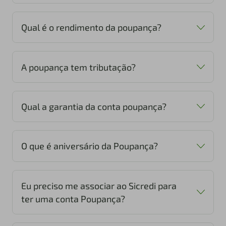
Qual é o rendimento da poupança?
A poupança tem tributação?
Taxa Selic for superior a 8,5% ao ano: a
poupança rende 0,5% ao mês mais a Taxa
Qual a garantia da conta poupança?
Referencial (TR).
Taxa Selic for igual ou inferior a 8,5% ao ano:
a poupança rende 70% da taxa Selic ao ano
O que é aniversário da Poupança?
mais a TR.
Eu preciso me associar ao Sicredi para
ter uma conta Poupança?