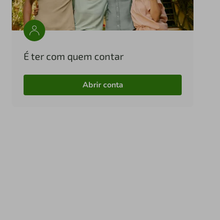
É ter com quem contar
Abrir conta