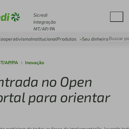
se sicredi.com.br
Sicredi
Integração
MT/AP/PA
Cooperativismo
Institucional
Produtos
Seu dinheiro
MT/AP/PA
Inovação
 entrada no Open
rtal para orientar