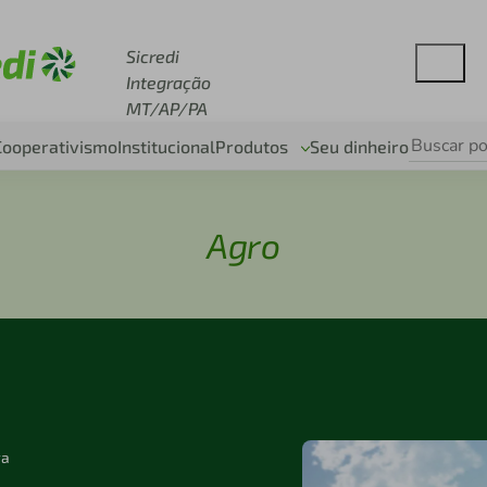
se sicredi.com.br
Sicredi
Integração
MT/AP/PA
Cooperativismo
Institucional
Produtos
Seu dinheiro
Agro
ra