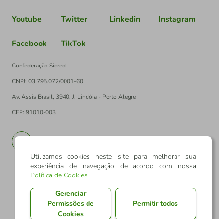
Youtube
Twitter
Linkedin
Instagram
Facebook
TikTok
Confederação Sicredi
CNPJ: 03.795.072/0001-60
Av. Assis Brasil, 3940, J. Lindóia - Porto Alegre
CEP: 91010-003
PT
EN
Utilizamos cookies neste site para melhorar sua
experiência de navegação de acordo com nossa
Política de Cookies
.
Gerenciar
Permissões de
Permitir todos
Cookies