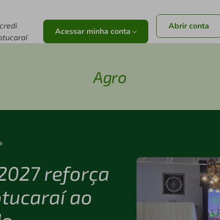
icredi
Abrir conta
Acessar minha conta
otucaraí
Agro
a
2027 reforça
otucaraí ao
do