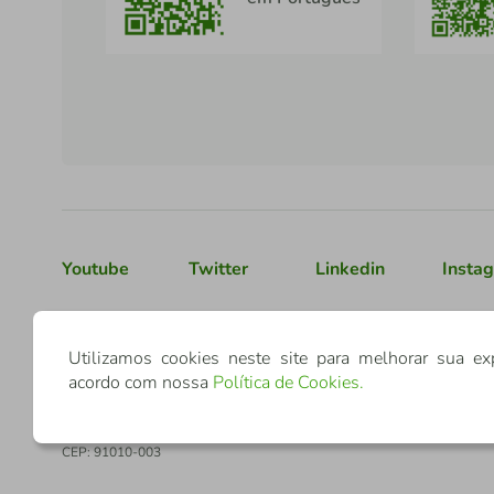
Youtube
Twitter
Linkedin
Insta
Confederação Sicredi
Utilizamos cookies neste site para melhorar sua ex
acordo com nossa
Política de Cookies
.
CNPJ: 03.795.072/0001-60
Av. Assis Brasil, 3940, J. Lindóia - Porto Alegre
CEP: 91010-003