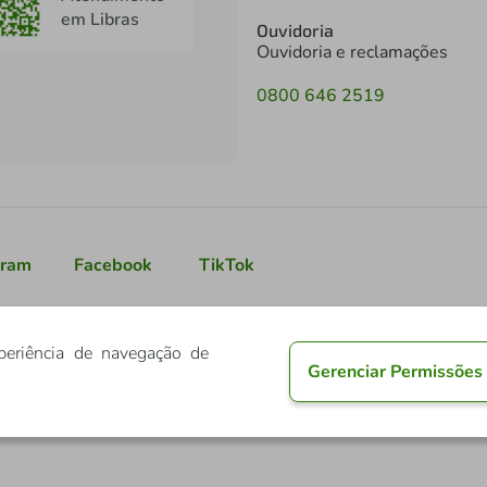
em Libras
Ouvidoria
Ouvidoria e reclamações
0800 646 2519
gram
Facebook
TikTok
periência de navegação de
Gerenciar Permissões