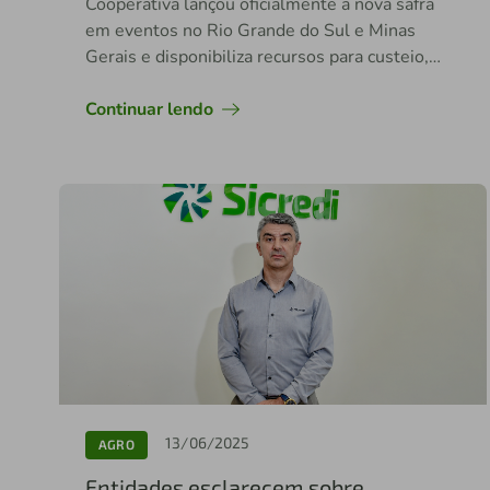
Cooperativa lançou oficialmente a nova safra
em eventos no Rio Grande do Sul e Minas
Gerais e disponibiliza recursos para custeio,
investimentos, comercialização e
industrialização da produção rural
Continuar lendo
13/06/2025
AGRO
Entidades esclarecem sobre