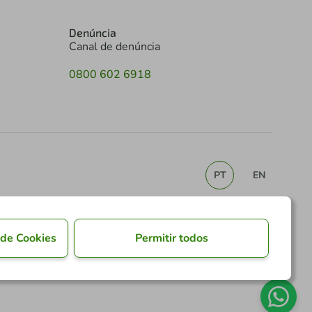
Denúncia
Canal de denúncia
0800 602 6918
PT
EN
 de Cookies
Permitir todos