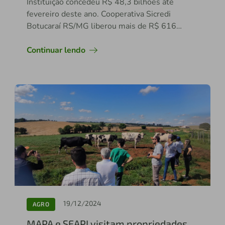
Instituição concedeu R$ 48,3 bilhões até
fevereiro deste ano. Cooperativa Sicredi
Botucaraí RS/MG liberou mais de R$ 616
milhões
Continuar lendo
19/12/2024
AGRO
MAPA e SEAPI visitam propriedades