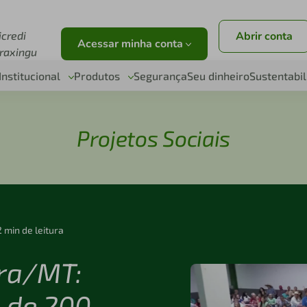
r
icredi
Abrir conta
Acessar minha conta
raxingu
Institucional
Produtos
Segurança
Seu dinheiro
Sustentabi
Projetos Sociais
2 min de leitura
ira/MT:
a de 200