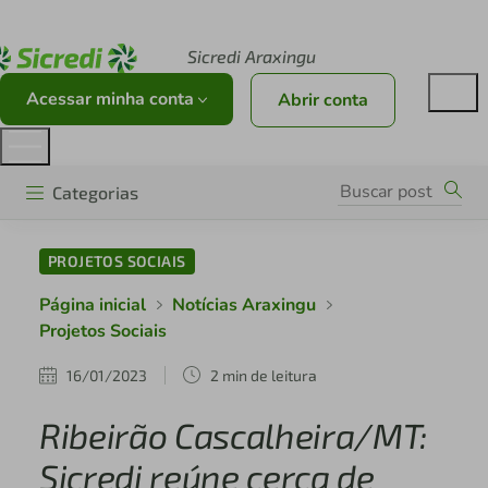
Acesse sicredi.com.br
Sicredi Araxingu
Acessar minha conta
Abrir conta
Categorias
PROJETOS SOCIAIS
Página inicial
Notícias Araxingu
Projetos Sociais
16/01/2023
2 min de leitura
Ribeirão Cascalheira/MT:
Sicredi reúne cerca de