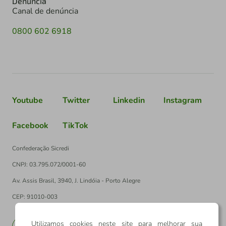
Denúncia
Canal de denúncia
0800 602 6918
Youtube
Twitter
Linkedin
Instagram
Facebook
TikTok
Confederação Sicredi
CNPJ: 03.795.072/0001-60
Av. Assis Brasil, 3940, J. Lindóia - Porto Alegre
CEP: 91010-003
Utilizamos cookies neste site para melhorar sua