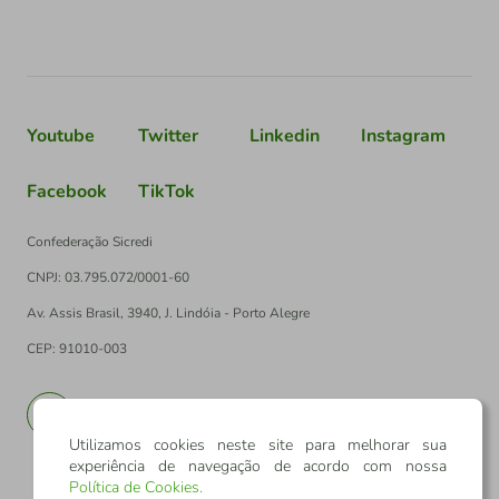
Youtube
Twitter
Linkedin
Instagram
Facebook
TikTok
Confederação Sicredi
CNPJ: 03.795.072/0001-60
Av. Assis Brasil, 3940, J. Lindóia - Porto Alegre
CEP: 91010-003
PT
EN
Utilizamos cookies neste site para melhorar sua
experiência de navegação de acordo com nossa
Política de Cookies
.