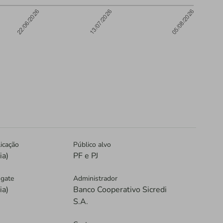
icação
Público alvo
ia)
PF e PJ
sgate
Administrador
ia)
Banco Cooperativo Sicredi
S.A.