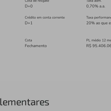
Cota de resgate
Taxa adm.
D+0
0,70% a.a.
Crédito em conta corrente
Taxa performan
D+1
20% ao que e
Cota
PL médio 12 m
Fechamento
R$ 95.406.0
lementares