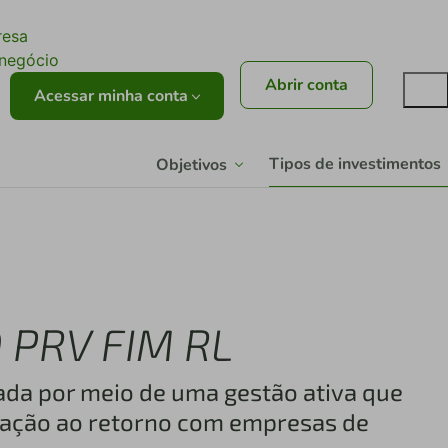
ê
resa
onegócio
Abrir conta
Acessar minha conta
Tipos de investimentos
Objetivos
 PRV FIM RL
cada por meio de uma gestão ativa que
ração ao retorno com empresas de