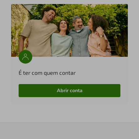
É ter com quem contar
Abrir conta