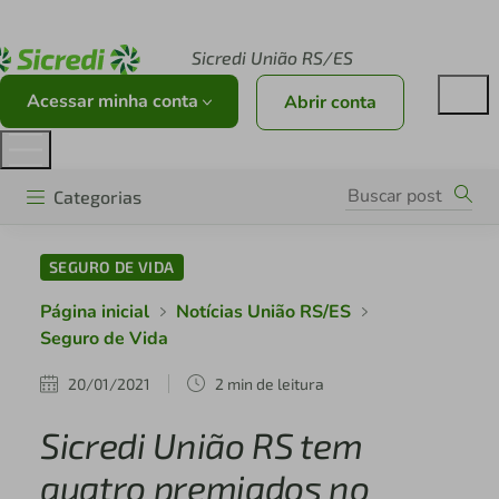
Acesse sicredi.com.br
Sicredi União RS/ES
Acessar minha conta
Abrir conta
Categorias
SEGURO DE VIDA
Página inicial
Notícias União RS/ES
Seguro de Vida
20/01/2021
2 min de leitura
Sicredi União RS tem
quatro premiados no