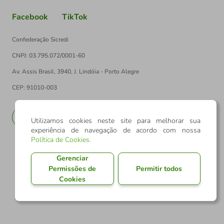
Facebook
TikTok
Confederação Sicredi
CNPJ: 03.795.072/0001-60
Av. Assis Brasil, 3940, J. Lindóia - Porto Alegre
CEP: 91010-003
PT
EN
Utilizamos cookies neste site para melhorar sua
experiência de navegação de acordo com nossa
Política de Cookies
.
Gerenciar
Permissões de
Permitir todos
Cookies