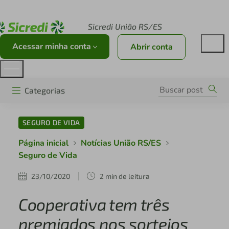
Acesse sicredi.com.br
Sicredi União RS/ES
Acessar minha conta
Abrir conta
Categorias
SEGURO DE VIDA
Página inicial
Notícias União RS/ES
Seguro de Vida
23/10/2020
2 min de leitura
Cooperativa tem três
premiados nos sorteios