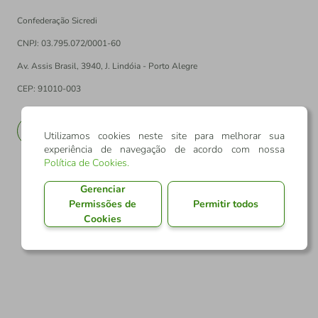
Confederação Sicredi
CNPJ: 03.795.072/0001-60
Av. Assis Brasil, 3940, J. Lindóia - Porto Alegre
CEP: 91010-003
PT
EN
Utilizamos cookies neste site para melhorar sua
experiência de navegação de acordo com nossa
Política de Cookies
.
Gerenciar
Permissões de
Permitir todos
Cookies