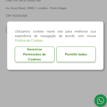
CNPJ: 03.795.072/0001-60
Av. Assis Brasil, 3940, J. Lindóia - Porto Alegre
CEP: 91010-003
PT
EN
Utilizamos cookies neste site para melhorar sua
experiência de navegação de acordo com nossa
Política de Cookies
.
Gerenciar
Permissões de
Permitir todos
Cookies