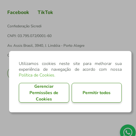
Facebook
TikTok
Confederação Sicredi
CNPJ: 03.795.072/0001-60
Av. Assis Brasil, 3940, J. Lindóia - Porto Alegre
CEP: 91010-003
Utilizamos cookies neste site para melhorar sua
experiência de navegação de acordo com nossa
PT
EN
Política de Cookies
.
Gerenciar
Permissões de
Permitir todos
Cookies