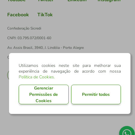
Facebook
TikTok
Confederação Sicredi
CNPJ: 03.795.072/0001-60
Av. Assis Brasil, 3940, J. Lindóia - Porto Alegre
CEP: 91010-003
Utilizamos cookies neste site para melhorar sua
experiência de navegação de acordo com nossa
PT
EN
Política de Cookies
.
Gerenciar
Permissões de
Permitir todos
Cookies