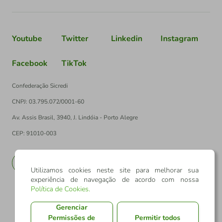
Youtube
Twitter
Linkedin
Instagram
Facebook
TikTok
Confederação Sicredi
CNPJ: 03.795.072/0001-60
Av. Assis Brasil, 3940, J. Lindóia - Porto Alegre
CEP: 91010-003
PT
EN
Utilizamos cookies neste site para melhorar sua
experiência de navegação de acordo com nossa
Política de Cookies
.
Gerenciar
Permissões de
Permitir todos