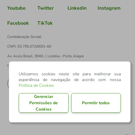
Youtube
Twitter
Linkedin
Instagram
Facebook
TikTok
Confederação Sicredi
CNPJ: 03.795.072/0001-60
Av. Assis Brasil, 3940, J. Lindóia - Porto Alegre
CEP: 91010-003
Utilizamos cookies neste site para melhorar sua
experiência de navegação de acordo com nossa
PT
EN
Política de Cookies
.
Gerenciar
Permissões de
Permitir todos
Cookies