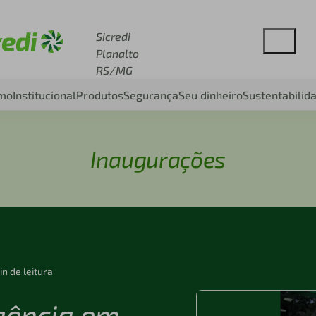
esse sicredi.com.br
Sicredi
Planalto
RS/MG
smo
Institucional
Produtos
Segurança
Seu dinheiro
Sustentabilid
Inaugurações
in de leitura
gência em