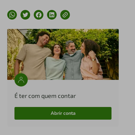
É ter com quem contar
Abrir conta