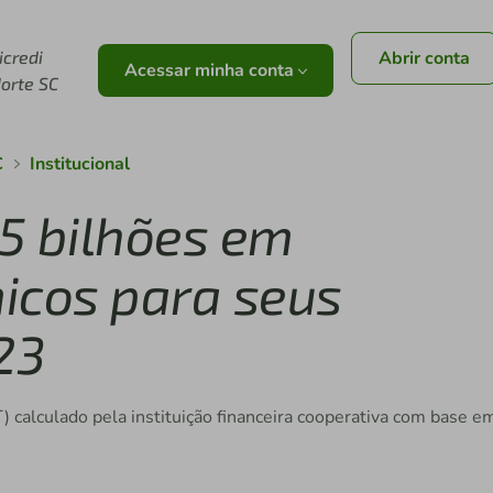
r
icredi
Abrir conta
Acessar minha conta
orte SC
C
Institucional
,5 bilhões em
icos para seus
23
) calculado pela instituição financeira cooperativa com base e