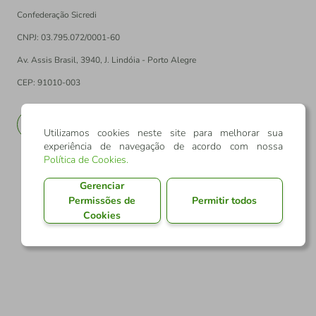
Confederação Sicredi
CNPJ: 03.795.072/0001-60
Av. Assis Brasil, 3940, J. Lindóia - Porto Alegre
CEP: 91010-003
PT
EN
Utilizamos cookies neste site para melhorar sua
experiência de navegação de acordo com nossa
Política de Cookies
.
Gerenciar
Permissões de
Permitir todos
Cookies