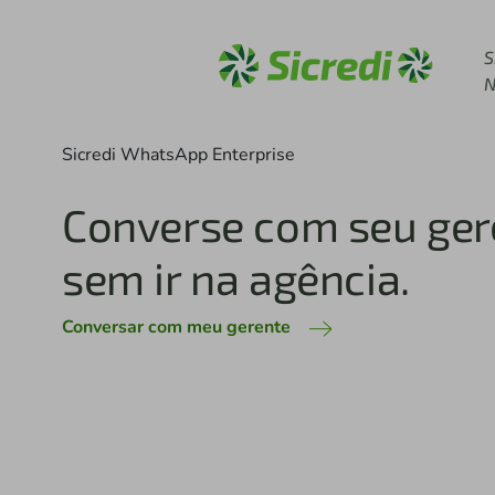
Acesse sicredi.com.b
S
N
A parceira ideal do seu negócio
Conheça a Máquina de
do Sicredi.
Conhecer maquininha