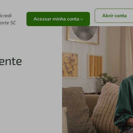
r
icredi
Abrir conta
Acessar minha conta
orte SC
 Cartões