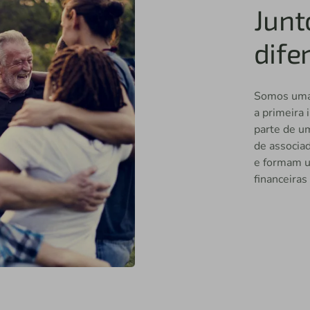
Junt
dife
Somos uma 
a primeira 
parte de u
de associa
e formam u
financeiras