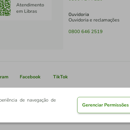
Atendimento
em Libras
Ouvidoria
Ouvidoria e reclamações
0800 646 2519
gram
Facebook
TikTok
periência de navegação de
Gerenciar Permissões