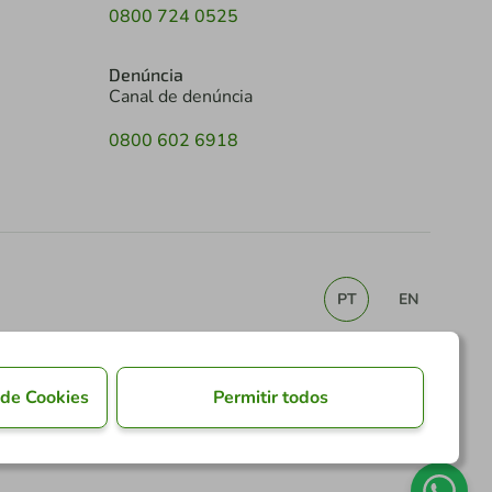
0800 724 0525
Denúncia
Canal de denúncia
0800 602 6918
PT
EN
 de Cookies
Permitir todos