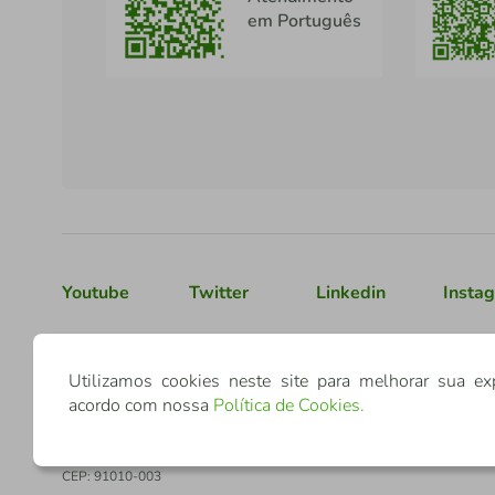
em Português
Youtube
Twitter
Linkedin
Insta
Confederação Sicredi
Utilizamos cookies neste site para melhorar sua ex
acordo com nossa
Política de Cookies
.
CNPJ: 03.795.072/0001-60
Av. Assis Brasil, 3940, J. Lindóia - Porto Alegre
CEP: 91010-003