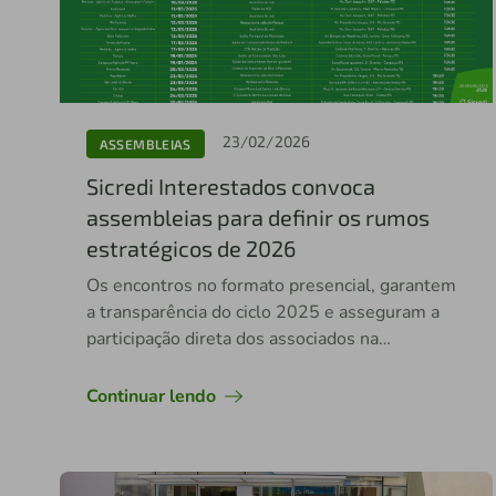
23/02/2026
ASSEMBLEIAS
Sicredi Interestados convoca
assembleias para definir os rumos
estratégicos de 2026
Os encontros no formato presencial, garantem
a transparência do ciclo 2025 e asseguram a
participação direta dos associados na
proposição das diretrizes para o próximo
período de gestão
Continuar lendo