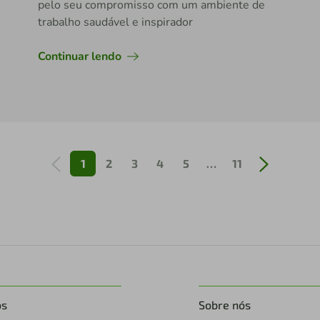
pelo seu compromisso com um ambiente de
trabalho saudável e inspirador
Continuar lendo
1
2
3
4
5
…
11
os
Sobre nós