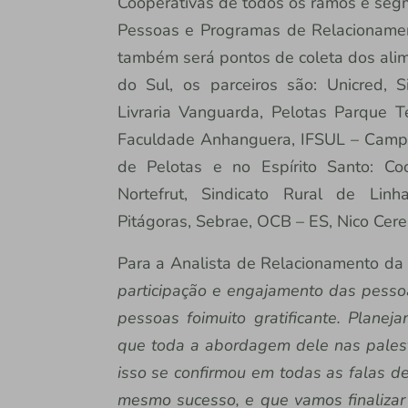
Cooperativas de todos os ramos e seg
Pessoas e Programas de Relacionament
também será pontos de coleta dos ali
do Sul, os parceiros são: Unicred, S
Livraria Vanguarda, Pelotas Parque Te
Faculdade Anhanguera, IFSUL – Campo
de Pelotas e no Espírito Santo: Coo
Nortefrut, Sindicato Rural de Linh
Pitágoras, Sebrae, OCB – ES, Nico Cere
Para a Analista de Relacionamento da 
participação e engajamento das pessoas
pessoas foimuito gratificante. Plan
que toda a abordagem dele nas palest
isso se confirmou em todas as falas de
mesmo sucesso, e que vamos finaliza