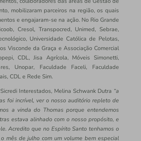
mentos, colaboradores das áreas de Gestão de
o, mobilizaram parceiros na região, os quais
mentos e engajaram-se na ação. No Rio Grande
icoob, Cresol, Transpocred, Unimed, Sebrae,
cnológico, Universidade Católica de Pelotas,
s Visconde da Graça e Associação Comercial
pepi, CDL, Jisa Agrícola, Móveis Simonetti,
ares, Unopar, Faculdade Faceli, Faculdade
ais, CDL e Rede Sim.
Sicredi Interestados, Melina Schwank Dutra
“a
 foi incrível, ver o nosso auditório repleto de
ejamos a vinda do Thomas porque entendemos
ras estava alinhado com o nosso propósito, e
le. Acredito que no Espírito Santo tenhamos o
r o mês de julho com um volume bem especial