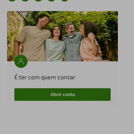
É ter com quem contar
Abrir conta