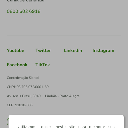
Canal de denúncia
0800 602 6918
Youtube
Twitter
Linkedin
Instagram
Facebook
TikTok
Confederação Sicredi
CNPJ: 03.795.072/0001-60
Av. Assis Brasil, 3940, J. Lindóia - Porto Alegre
CEP: 91010-003
PT
EN
Utilizamos cookies neste site para melhorar sua