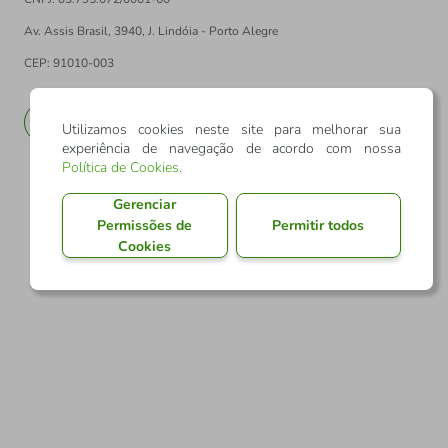
Av. Assis Brasil, 3940, J. Lindóia - Porto Alegre
CEP: 91010-003
PT
EN
Utilizamos cookies neste site para melhorar sua
experiência de navegação de acordo com nossa
Política de Cookies
.
Gerenciar
Permissões de
Permitir todos
Cookies