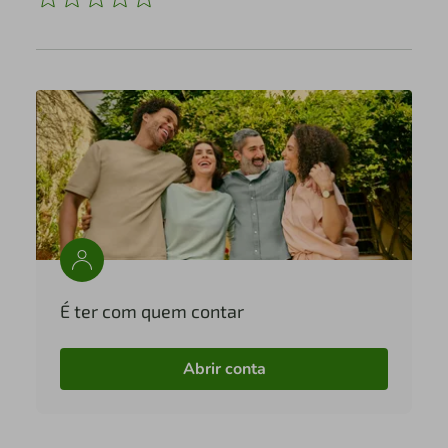
É ter com quem contar
Abrir conta