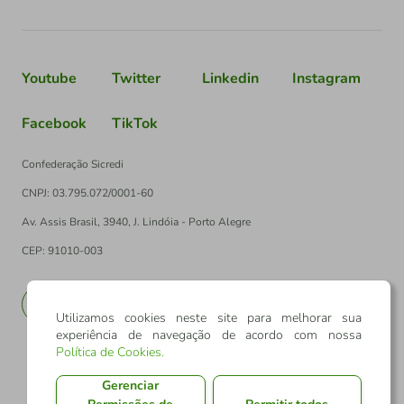
Youtube
Twitter
Linkedin
Instagram
Facebook
TikTok
Confederação Sicredi
CNPJ: 03.795.072/0001-60
Av. Assis Brasil, 3940, J. Lindóia - Porto Alegre
CEP: 91010-003
PT
EN
Utilizamos cookies neste site para melhorar sua
experiência de navegação de acordo com nossa
Política de Cookies
.
Gerenciar