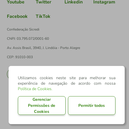
Youtube
Twitter
Linkedin
Instagram
Facebook
TikTok
Confederação Sicredi
CNPJ: 03.795.072/0001-60
Av. Assis Brasil, 3940, J. Lindóia - Porto Alegre
CEP: 91010-003
PT
EN
Utilizamos cookies neste site para melhorar sua
experiência de navegação de acordo com nossa
Política de Cookies
.
Gerenciar
Permissões de
Permitir todos
Cookies