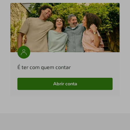
É ter com quem contar
Abrir conta