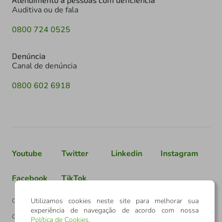
Auditiva ou de fala
0800 724 0525
Denúncia
Canal de denúncia
0800 602 6918
Youtube
Twitter
Linkedin
Instagram
Facebook
TikTok
Utilizamos cookies neste site para melhorar sua
Confederação Sicredi
experiência de navegação de acordo com nossa
CNPJ: 03.795.072/0001-60
Política de Cookies
.