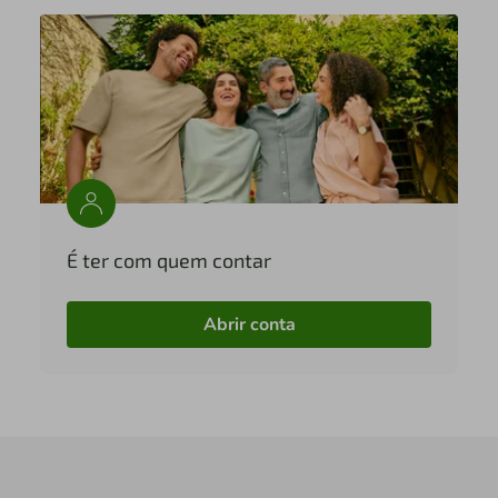
É ter com quem contar
Abrir conta