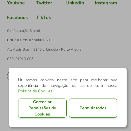
Youtube
Twitter
Linkedin
Instagram
Facebook
TikTok
Confederação Sicredi
CNPJ: 03.795.072/0001-60
Av. Assis Brasil, 3940, J. Lindóia - Porto Alegre
CEP: 91010-003
PT
EN
Utilizamos cookies neste site para melhorar sua
experiência de navegação de acordo com nossa
Política de Cookies
.
Gerenciar
Permissões de
Permitir todos
Cookies