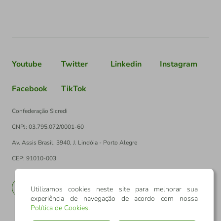
Youtube
Twitter
Linkedin
Instagram
Facebook
TikTok
Confederação Sicredi
CNPJ: 03.795.072/0001-60
Av. Assis Brasil, 3940, J. Lindóia - Porto Alegre
CEP: 91010-003
PT
EN
Utilizamos cookies neste site para melhorar sua
experiência de navegação de acordo com nossa
Política de Cookies
.