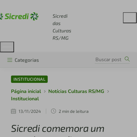
Acesse sicredi.com.br
Sicredi
das
Culturas
RS/MG
Categorias
INSTITUCIONAL
Página inicial
Notícias Culturas RS/MG
Institucional
13/11/2024
2 min de leitura
Sicredi comemora um