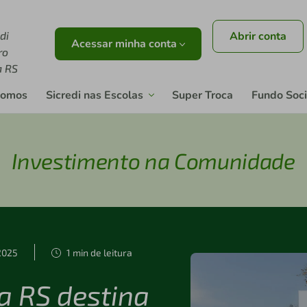
di
Abrir conta
Acessar minha conta
ro
a RS
somos
Sicredi nas Escolas
Super Troca
Fundo Soci
Investimento na Comunidade
2025
1 min de leitura
ra RS destina