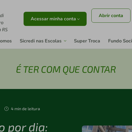
di
Abrir conta
Acessar minha conta
ro
a RS
somos
Sicredi nas Escolas
Super Troca
Fundo Soci
É TER COM QUE CONTAR
4 min de leitura
o por dia: