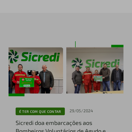
29/05/2024
É TER COM QUE CONTAR
Sicredi doa embarcações aos
Bombeiros Voluntários de Agudo e