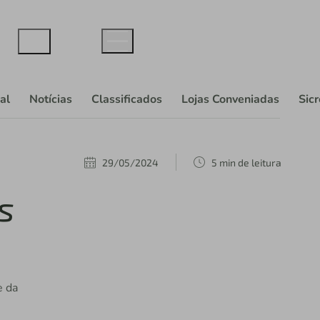
al
Notícias
Classificados
Lojas Conveniadas
Sic
29/05/2024
5 min de leitura
s
e da