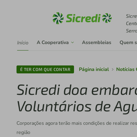
Acesse sicredi.com.br
Sicre
Cent
Serr
A Cooperativa
Assembleias
Quem 
Início
Página inicial
Notícias
É TER COM QUE CONTAR
Sicredi doa emba
Voluntários de Ag
Corporações agora terão mais condições de realizar r
região