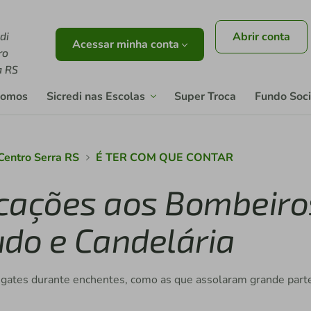
di
Abrir conta
Acessar minha conta
ro
a RS
somos
Sicredi nas Escolas
Super Troca
Fundo Soci
 Centro Serra RS
É TER COM QUE CONTAR
rcações aos Bombeiro
udo e Candelária
esgates durante enchentes, como as que assolaram grande part