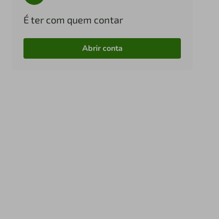
É ter com quem contar
Abrir conta