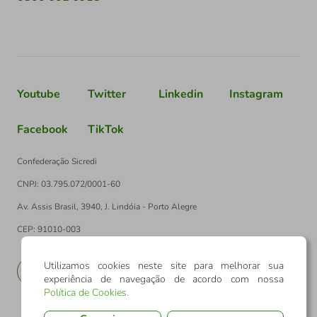
Youtube
Twitter
Linkedin
Instagram
Facebook
TikTok
Confederação Sicredi
CNPJ: 03.795.072/0001-60
Av. Assis Brasil, 3940, J. Lindóia - Porto Alegre
CEP: 91010-003
Utilizamos cookies neste site para melhorar sua
PT
EN
experiência de navegação de acordo com nossa
Política de Cookies
.