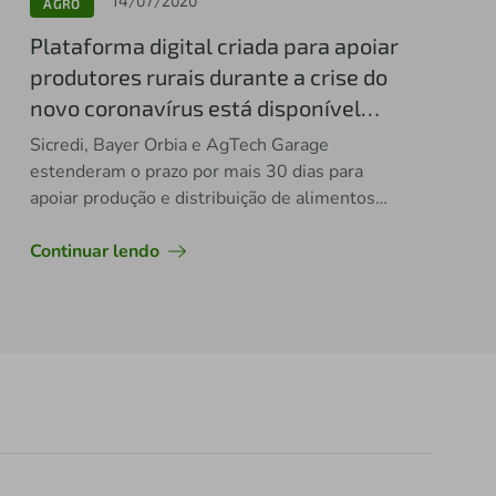
14/07/2020
AGRO
Plataforma digital criada para apoiar
produtores rurais durante a crise do
novo coronavírus está disponível
gratuitamente até 30 de julho
Sicredi, Bayer Orbia e AgTech Garage
estenderam o prazo por mais 30 dias para
apoiar produção e distribuição de alimentos
durante a crise
Continuar lendo