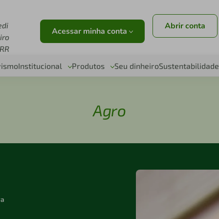
edi
Abrir conta
Acessar minha conta
iro
RR
vismo
Institucional
Produtos
Seu dinheiro
Sustentabilidade
Agro
ra