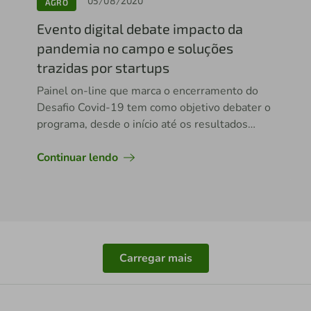
05/08/2020
AGRO
Evento digital debate impacto da
pandemia no campo e soluções
trazidas por startups
Painel on-line que marca o encerramento do
Desafio Covid-19 tem como objetivo debater o
programa, desde o início até os resultados
gerados para produtores rurais e empresas
parceiras
Continuar lendo
Carregar mais