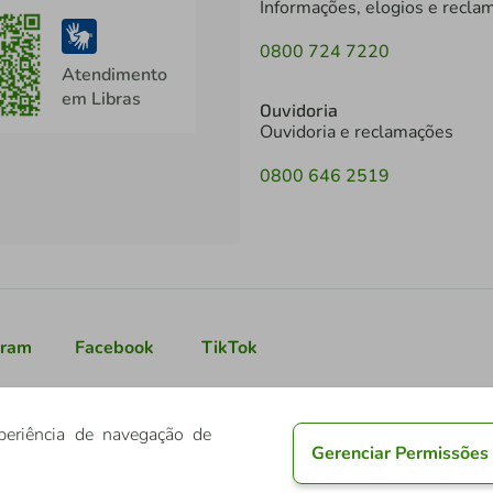
Informações, elogios e recla
0800 724 7220
Atendimento
em Libras
Ouvidoria
Ouvidoria e reclamações
0800 646 2519
gram
Facebook
TikTok
periência de navegação de
Gerenciar Permissões