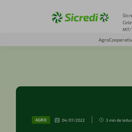
Acesse sicredi.com.br
Sicr
Cele
MT/
Agro
Cooperati
AGRO
04/07/2022
3 min de leitu