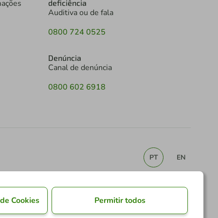
mações
deficiência
Auditiva ou de fala
0800 724 0525
Denúncia
Canal de denúncia
0800 602 6918
PT
EN
 de Cookies
Permitir todos