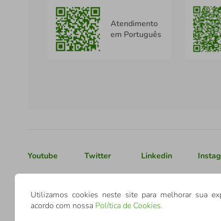
Atendimento
em Português
Youtube
Twitter
Linkedin
Insta
Confederação Sicredi
Utilizamos cookies neste site para melhorar sua ex
acordo com nossa
Política de Cookies
.
CNPJ: 03.795.072/0001-60