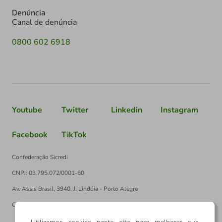
Denúncia
Canal de denúncia
0800 602 6918
Youtube
Twitter
Linkedin
Instagram
Facebook
TikTok
Confederação Sicredi
CNPJ: 03.795.072/0001-60
Av. Assis Brasil, 3940, J. Lindóia - Porto Alegre
CEP: 91010-003