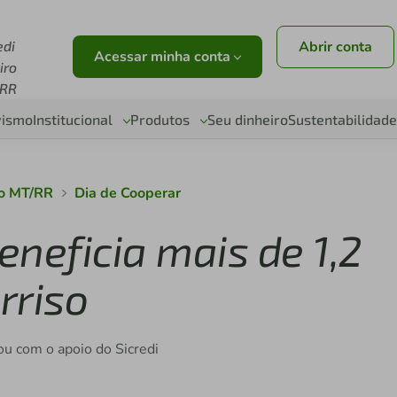
edi
Abrir conta
Acessar minha conta
iro
RR
vismo
Institucional
Produtos
Seu dinheiro
Sustentabilidade
ro MT/RR
Dia de Cooperar
neficia mais de 1,2
rriso
ou com o apoio do Sicredi