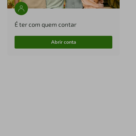
É ter com quem contar
Abrir conta