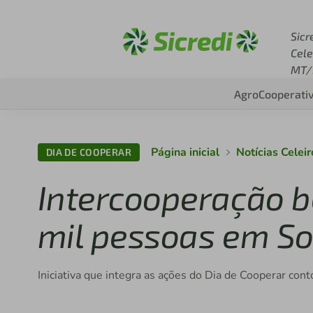
Acesse sicredi.com.br
Sicr
Cele
MT/
Agro
Cooperati
Página inicial
Notícias Celei
DIA DE COOPERAR
Intercooperação be
mil pessoas em So
Iniciativa que integra as ações do Dia de Cooperar cont