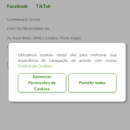
Facebook
TikTok
Confederação Sicredi
CNPJ: 03.795.072/0001-60
Av. Assis Brasil, 3940, J. Lindóia - Porto Alegre
CEP: 91010-003
Utilizamos cookies neste site para melhorar sua
experiência de navegação de acordo com nossa
PT
EN
Política de Cookies
.
Gerenciar
Permissões de
Permitir todos
Cookies