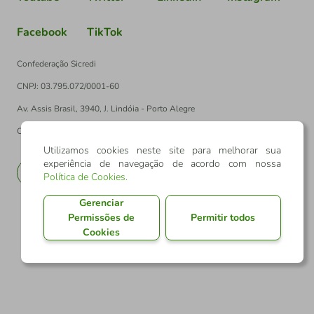
Facebook
TikTok
Confederação Sicredi
CNPJ: 03.795.072/0001-60
Av. Assis Brasil, 3940, J. Lindóia - Porto Alegre
CEP: 91010-003
Utilizamos cookies neste site para melhorar sua
experiência de navegação de acordo com nossa
PT
EN
Política de Cookies
.
Gerenciar
Permissões de
Permitir todos
Cookies