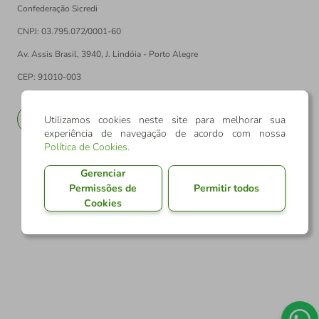
Confederação Sicredi
CNPJ: 03.795.072/0001-60
Av. Assis Brasil, 3940, J. Lindóia - Porto Alegre
CEP: 91010-003
PT
EN
Utilizamos cookies neste site para melhorar sua
experiência de navegação de acordo com nossa
Política de Cookies
.
Gerenciar
Permissões de
Permitir todos
Cookies