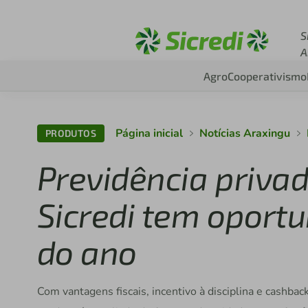
Acesse sicredi.com.b
S
A
Agro
Cooperativismo
Página inicial
Notícias Araxingu
PRODUTOS
Previdência priva
Sicredi tem oportu
do ano
Com vantagens fiscais, incentivo à disciplina e cashback