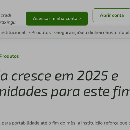
r
icredi
Abrir conta
Acessar minha conta
raxingu
Institucional
Produtos
Segurança
Seu dinheiro
Sustentabi
Produtos
da cresce em 2025 e
nidades para este fi
 para portabilidade até o fim do mês, a instituição reforça que 