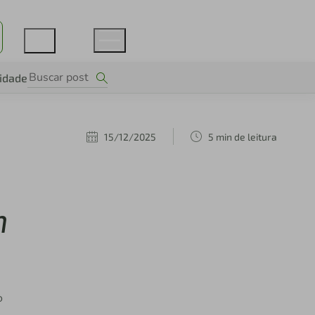
lidade
15/12/2025
5 min de leitura
m
o