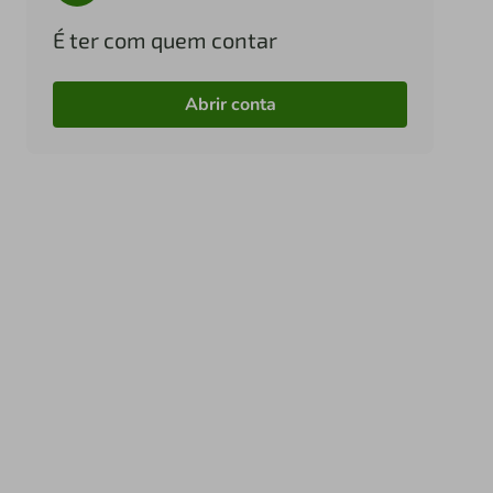
É ter com quem contar
Abrir conta